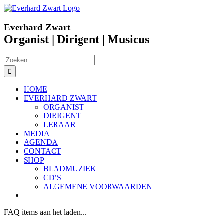
Ga
Facebook
YouTube
naar
inhoud
Everhard Zwart
Organist | Dirigent | Musicus
Zoeken
naar:
HOME
EVERHARD ZWART
ORGANIST
DIRIGENT
LERAAR
MEDIA
AGENDA
CONTACT
SHOP
BLADMUZIEK
CD’S
ALGEMENE VOORWAARDEN
FAQ items aan het laden...